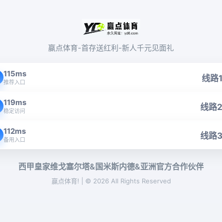
赢点体育-首存送红利-新人千元见面礼
115ms
线路
推荐入口
119ms
线路
稳定访问
112ms
线路
备用入口
西甲皇家维戈塞尔塔&国米斯内德&亚洲官方合作伙伴
赢点体育! | © 2026 All Rights Reserved